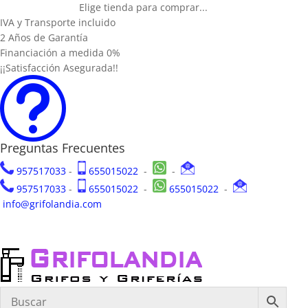
Elige tienda para comprar...
IVA y Transporte incluido
2 Años de Garantía
Financiación a medida 0%
¡¡Satisfacción Asegurada!!
t
Preguntas Frecuentes
957517033
-
655015022
-
-
957517033
-
655015022
-
655015022
-
info@grifolandia.com