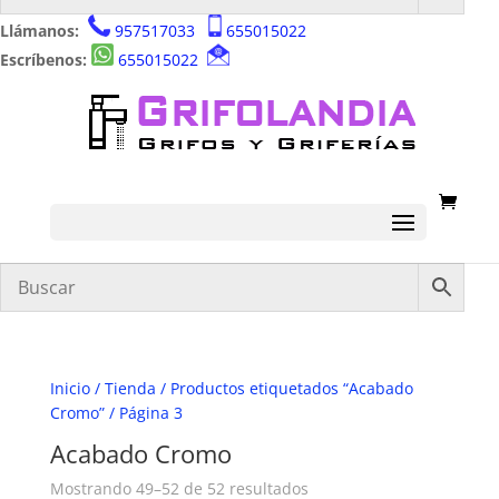
Llámanos:
957517033
655015022
Escríbenos:
655015022
Inicio
/
Tienda
/
Productos etiquetados “Acabado
Cromo”
/ Página 3
Acabado Cromo
Ordenado
Mostrando 49–52 de 52 resultados