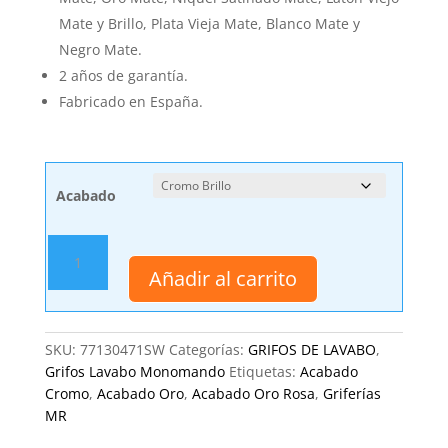
Mate y Brillo, Plata Vieja Mate, Blanco Mate y
Negro Mate.
2 años de garantía.
Fabricado en España.
Acabado
Grifo
de
Añadir al carrito
Lavabo,
Monomando
Serpi
SKU:
77130471SW
Categorías:
GRIFOS DE LAVABO
,
14
Grifos Lavabo Monomando
Etiquetas:
Acabado
F3
Cromo
,
Acabado Oro
,
Acabado Oro Rosa
,
Griferías
MR
MR
cantidad