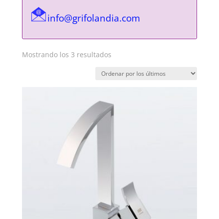
info@grifolandia.com
Ordenado
Mostrando los 3 resultados
por
los
últimos