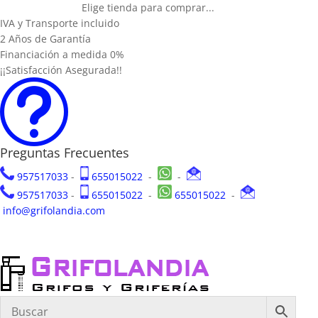
Elige tienda para comprar...
IVA y Transporte incluido
2 Años de Garantía
Financiación a medida 0%
¡¡Satisfacción Asegurada!!
t
Preguntas Frecuentes
957517033
-
655015022
-
-
957517033
-
655015022
-
655015022
-
info@grifolandia.com