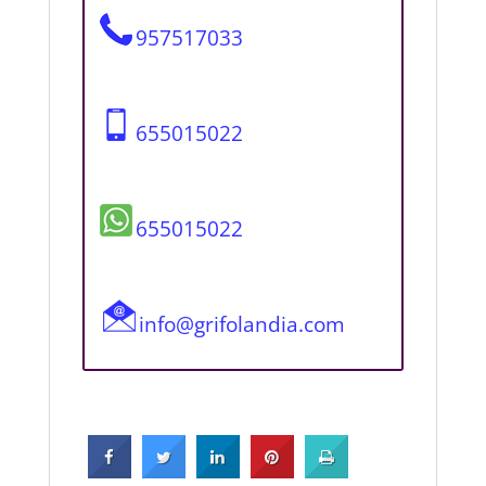
957517033
655015022
655015022
info@grifolandia.com