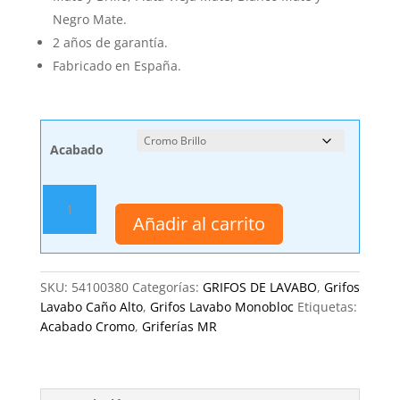
Negro Mate.
2 años de garantía.
Fabricado en España.
Acabado
Grifo
de
Añadir al carrito
Lavabo,
Monobloc
Caño
SKU:
54100380
Categorías:
GRIFOS DE LAVABO
,
Grifos
Alto
Lavabo Caño Alto
,
Grifos Lavabo Monobloc
Etiquetas:
Cala
Acabado Cromo
,
Griferías MR
MR
cantidad